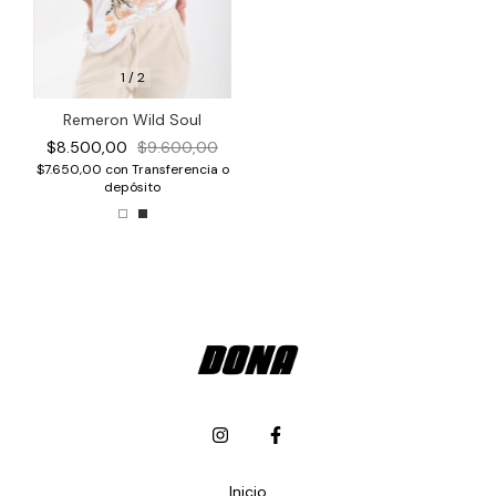
1
/
2
Remeron Wild Soul
$8.500,00
$9.600,00
$7.650,00
con
Transferencia o
depósito
Inicio