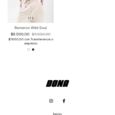
1
/
2
Remeron Wild Soul
$8.500,00
$9.600,00
$7.650,00
con
Transferencia o
depósito
Inicio