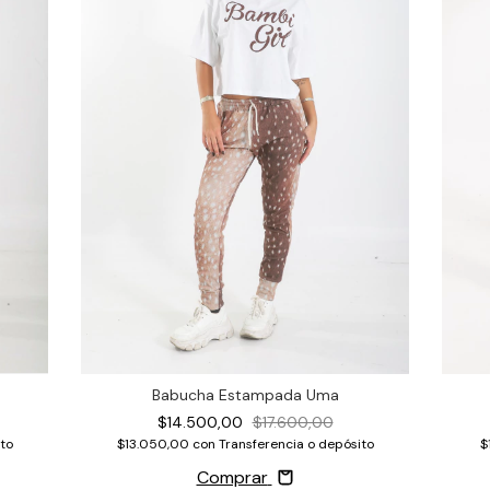
Babucha Estampada Uma
$14.500,00
$17.600,00
ito
$13.050,00
con
Transferencia o depósito
$
Comprar