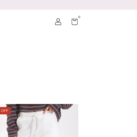
0
%
OFF