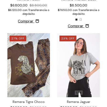
$8.500,00
$6.800,00
$8.800,00
$7.650,00
con
Transferencia o
$6.120,00
con
Transferencia o
depósito
depósito
Comprar
Comprar
27
%
OFF
23
%
OFF
1
/
3
1
/
4
Remera Tigre Choco
Remera Jaguar