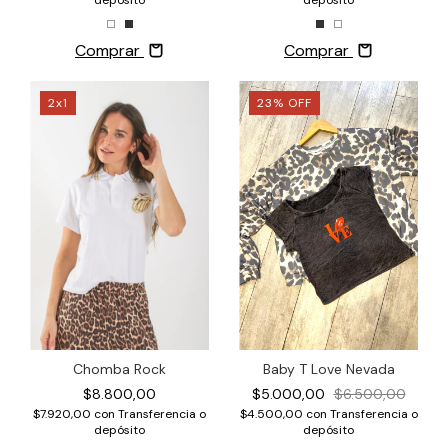
depósito
depósito
Comprar
Comprar
2x1
23
%
OFF
Chomba Rock
Baby T Love Nevada
$8.800,00
$5.000,00
$6.500,00
$7.920,00
con
Transferencia o
$4.500,00
con
Transferencia o
depósito
depósito