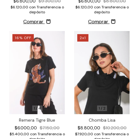
$6.800,00
$9.300,00
$6.800,00
$8.800,00
$6.120,00
con
Transferencia o
$6.120,00
con
Transferencia o
depósito
depósito
Comprar
Comprar
16
%
OFF
2x1
1
/
2
1
/
4
Chomba Lisa
Remera Tigre Blue
$8.800,00
$10.200,00
$6.000,00
$7.150,00
$7.920,00
con
Transferencia o
$5.400,00
con
Transferencia o