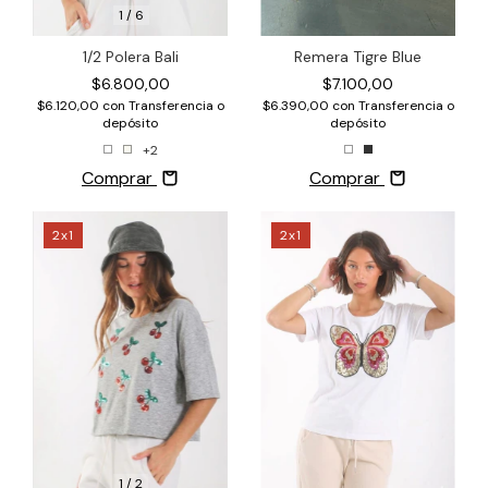
1
/
6
1/2 Polera Bali
Remera Tigre Blue
$6.800,00
$7.100,00
$6.120,00
con
Transferencia o
$6.390,00
con
Transferencia o
depósito
depósito
+2
Comprar
Comprar
2x1
2x1
1
/
2