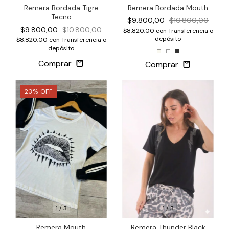
Remera Bordada Tigre
Remera Bordada Mouth
Tecno
$9.800,00
$10.800,00
$9.800,00
$10.800,00
$8.820,00
con
Transferencia o
depósito
$8.820,00
con
Transferencia o
depósito
Comprar
Comprar
23
%
OFF
1
/
3
1
/
3
Remera Thunder Black
Remera Mouth