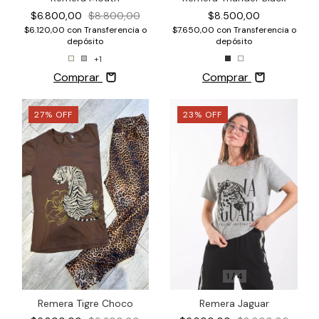
$8.500,00
$6.800,00
$8.800,00
$7.650,00
con
Transferencia o
$6.120,00
con
Transferencia o
depósito
depósito
+1
Comprar
Comprar
27
%
OFF
23
%
OFF
1
/
3
1
/
4
Remera Tigre Choco
Remera Jaguar