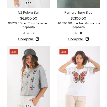
1
/
6
1/2 Polera Bali
Remera Tigre Blue
$6.800,00
$7.100,00
$6.120,00
con
Transferencia o
$6.390,00
con
Transferencia o
depósito
depósito
+2
Comprar
Comprar
2x1
2x1
1
/
2