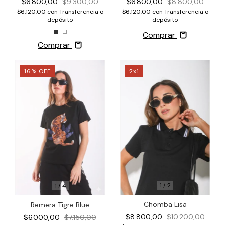
$6.800,00
$9.300,00
$6.800,00
$8.800,00
$6.120,00
con
Transferencia o
$6.120,00
con
Transferencia o
depósito
depósito
Comprar
Comprar
16
%
OFF
2x1
1
/
2
1
/
4
Chomba Lisa
Remera Tigre Blue
$8.800,00
$10.200,00
$6.000,00
$7.150,00