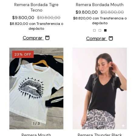
Remera Bordada Tigre
Remera Bordada Mouth
Tecno
$9.800,00
$10.800,00
$9.800,00
$10.800,00
$8.820,00
con
Transferencia o
depósito
$8.820,00
con
Transferencia o
depósito
Comprar
Comprar
23
%
OFF
1
/
3
1
/
3
Remera Thunder Black
Remera Mouth