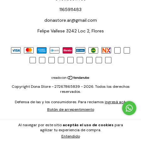
1165911483
donastore.ar@gmail.com
Felipe Vallese 3242 Loc 2, Flores
Copyright Dona Store - 27267865839 - 2026. Todos los derechos
reservados.
Defensa de las y los consumidores. Para reclamos
ingresá acá.
Botón de arrepentimiento
Al navegar por este sitio
aceptás el uso de cookies
para
agilizar tu experiencia de compra.
Entendido