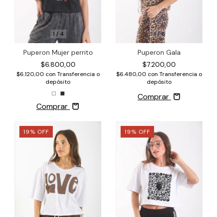
1
/
4
1
/
6
Puperon Mujer perrito
Puperon Gala
$6.800,00
$7.200,00
$6.120,00
con
Transferencia o
$6.480,00
con
Transferencia o
depósito
depósito
Comprar
Comprar
19
%
OFF
19
%
OFF