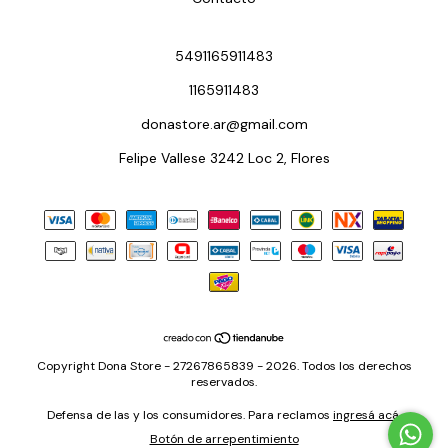
5491165911483
1165911483
donastore.ar@gmail.com
Felipe Vallese 3242 Loc 2, Flores
Copyright Dona Store - 27267865839 - 2026. Todos los derechos
reservados.
Defensa de las y los consumidores. Para reclamos
ingresá acá.
Botón de arrepentimiento