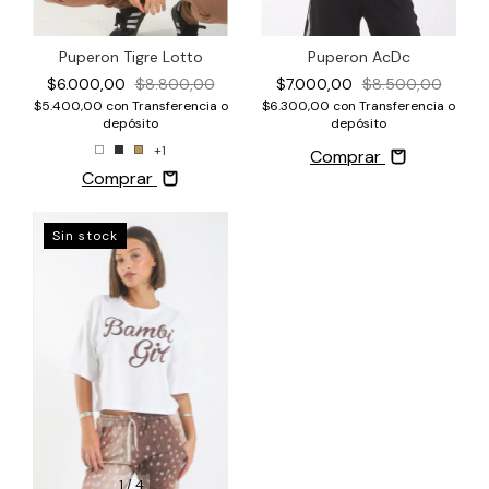
Puperon Tigre Lotto
Puperon AcDc
$6.000,00
$8.800,00
$7.000,00
$8.500,00
$5.400,00
con
Transferencia o
$6.300,00
con
Transferencia o
depósito
depósito
+1
Comprar
Comprar
Sin stock
1
/
4