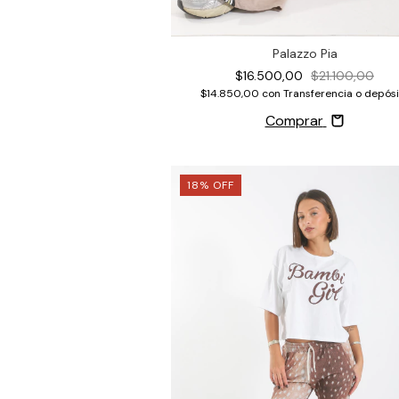
Palazzo Pia
$16.500,00
$21.100,00
$14.850,00
con
Transferencia o depósi
Comprar
18
%
OFF