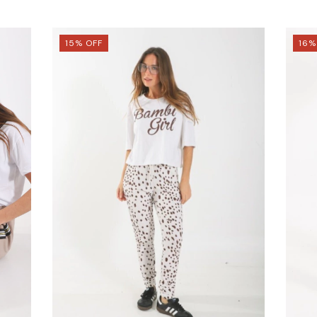
15
%
OFF
16