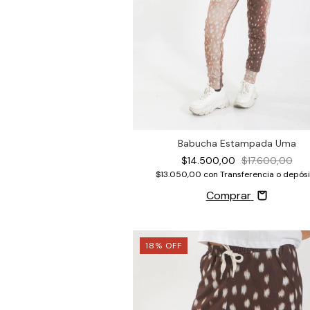
Babucha Estampada Uma
$14.500,00
$17.600,00
$13.050,00
con
Transferencia o depósi
Comprar
18
%
OFF