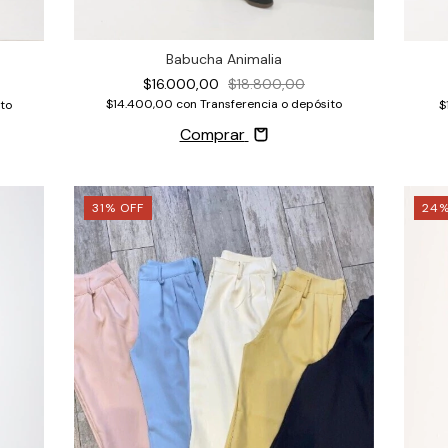
Babucha Animalia
$16.000,00
$18.800,00
$14.400,00
con
Transferencia o depósito
to
$
Comprar
31
%
OFF
24