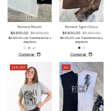
1
/
3
1
/
3
Remera Tigre Choco
Remera Mouth
$6.800,00
$9.300,00
$6.800,00
$8.800,00
$6.120,00
con
Transferencia o
$6.120,00
con
Transferencia o
depósito
depósito
+1
Comprar
Comprar
23
%
OFF
2x1