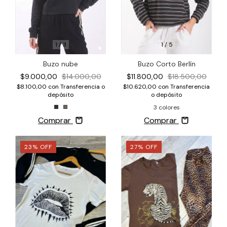
1
/
3
1
/
5
Buzo nube
Buzo Corto Berlín
$9.000,00
$14.000,00
$11.800,00
$18.500,00
$8.100,00
con
Transferencia o
$10.620,00
con
Transferencia
depósito
o depósito
3 colores
Comprar
Comprar
23
%
OFF
27
%
OFF