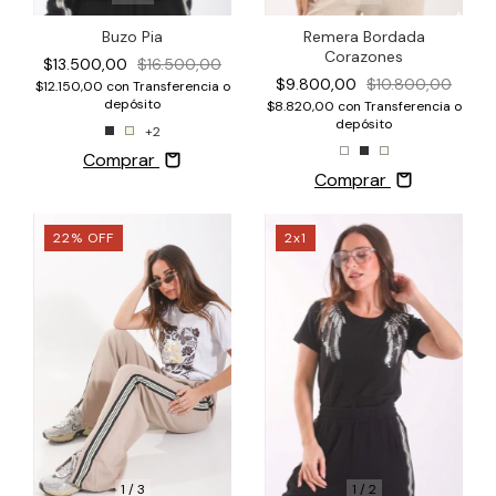
Buzo Pia
Remera Bordada
Corazones
$13.500,00
$16.500,00
$9.800,00
$10.800,00
$12.150,00
con
Transferencia o
depósito
$8.820,00
con
Transferencia o
depósito
+2
Comprar
Comprar
22
%
OFF
2x1
1
/
3
1
/
2