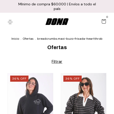
Mínimo de compra $60.000 | Envíos a todo el
país
0
Inicio
.
Ofertas
.
breadcrumbs.maxi-buzo-frisada-heartthrob
Ofertas
Filtrar
36
%
OFF
36
%
OFF