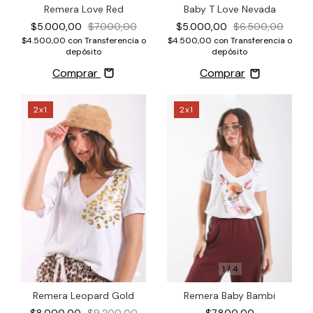
Remera Love Red
Baby T Love Nevada
$5.000,00
$7.000,00
$5.000,00
$6.500,00
$4.500,00
con
Transferencia o
$4.500,00
con
Transferencia o
depósito
depósito
Comprar
2x1
2x1
1
/
4
1
/
4
Remera Baby Bambi
Remera Leopard Gold
$7.800,00