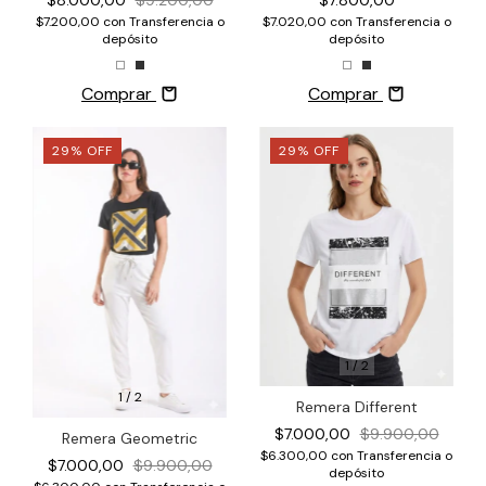
$8.000,00
$9.200,00
$7.020,00
con
Transferencia o
$7.200,00
con
Transferencia o
depósito
depósito
Comprar
Comprar
29
%
OFF
29
%
OFF
1
/
2
1
/
2
Remera Different
$7.000,00
$9.900,00
Remera Geometric
$6.300,00
con
Transferencia o
$7.000,00
$9.900,00
depósito