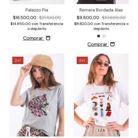
Palazzo Pia
Remera Bordada Alas
$16.500,00
$21.100,00
$9.800,00
$10.800,00
$14.850,00
con
Transferencia
$8.820,00
con
Transferencia o
o depósito
depósito
Comprar
Comprar
2x1
2x1
1
/
4
1
/
5