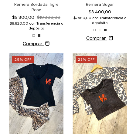
Remera Bordada Tigre
Remera Sugar
Rose
$8.400,00
$9.800,00
$10.800,00
$7.560,00
con
Transferencia o
depósito
$8.820,00
con
Transferencia o
depósito
Comprar
Comprar
29
%
OFF
23
%
OFF