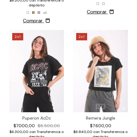
$6.300,00
con
Transferencia o
depósito
Comprar
+1
Comprar
2x1
2x1
1
/
2
Remera Jungle
Puperon AcDc
$7.600,00
$7.000,00
$8.500,00
$6.840,00
con
Transferencia o
$6.300,00
con
Transferencia o
depósito
depósito