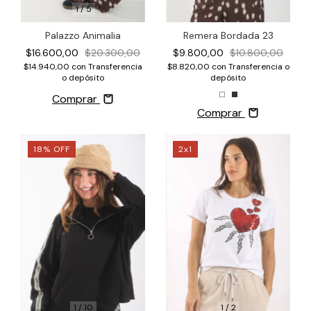
1
/
5
Palazzo Animalia
Remera Bordada 23
$16.600,00
$20.300,00
$9.800,00
$10.800,00
$14.940,00
con
Transferencia
$8.820,00
con
Transferencia o
o depósito
depósito
Comprar
Comprar
18
%
OFF
2x1
1
/
10
1
/
2