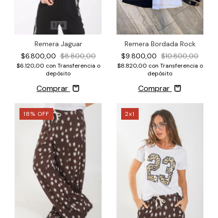
1
/
4
Remera Jaguar
Remera Bordada Rock
$6.800,00
$8.800,00
$9.800,00
$10.800,00
$6.120,00
con
Transferencia o
$8.820,00
con
Transferencia o
depósito
depósito
Comprar
Comprar
18
%
OFF
2x1