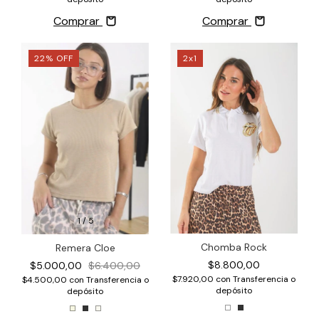
Comprar
Comprar
22
%
OFF
2x1
1
/
5
Chomba Rock
Remera Cloe
$8.800,00
$5.000,00
$6.400,00
$7.920,00
con
Transferencia o
$4.500,00
con
Transferencia o
depósito
depósito