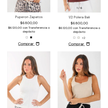
1
/
4
1
/
6
Puperon Zapatos
1/2 Polera Bali
$6.800,00
$6.800,00
$6.120,00
con
Transferencia o
$6.120,00
con
Transferencia o
depósito
depósito
+2
Comprar
Comprar