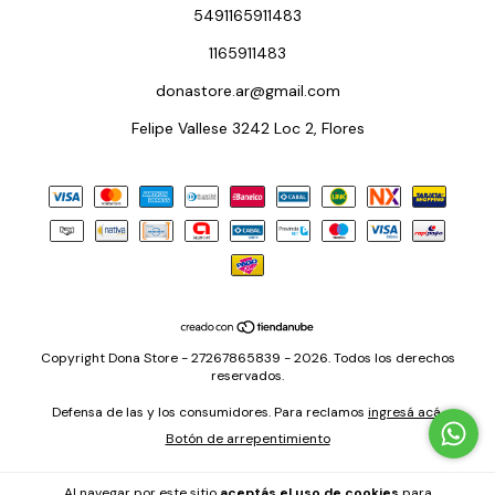
5491165911483
1165911483
donastore.ar@gmail.com
Felipe Vallese 3242 Loc 2, Flores
Copyright Dona Store - 27267865839 - 2026. Todos los derechos
reservados.
Defensa de las y los consumidores. Para reclamos
ingresá acá.
Botón de arrepentimiento
Al navegar por este sitio
aceptás el uso de cookies
para