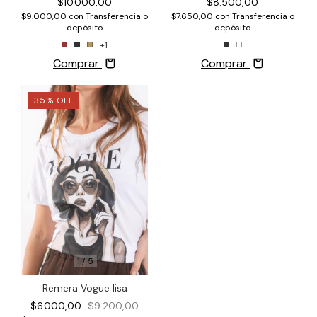
$8.500,00
$10.000,00
$7.650,00
con
Transferencia o
$9.000,00
con
Transferencia o
depósito
depósito
+1
Comprar
Comprar
35
%
OFF
1
/
5
Remera Vogue lisa
$6.000,00
$9.200,00