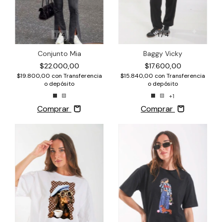
1
/
4
1
/
4
Conjunto Mia
Baggy Vicky
$22.000,00
$17.600,00
$19.800,00
con
Transferencia
$15.840,00
con
Transferencia
o depósito
o depósito
+1
Comprar
Comprar