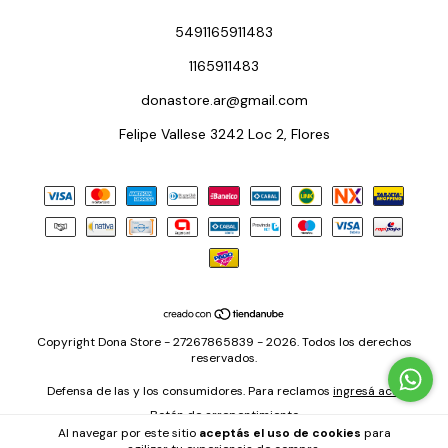
5491165911483
1165911483
donastore.ar@gmail.com
Felipe Vallese 3242 Loc 2, Flores
Copyright Dona Store - 27267865839 - 2026. Todos los derechos
reservados.
Defensa de las y los consumidores. Para reclamos
ingresá acá.
Botón de arrepentimiento
Al navegar por este sitio
aceptás el uso de cookies
para