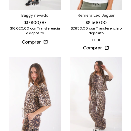
1
/
3
1
/
2
Baggy nevado
Remera Leo Jaguar
$17.800,00
$8.500,00
$16.020,00
con
Transferencia
$7.650,00
con
Transferencia o
o depósito
depósito
Comprar
Comprar
1
/
6
1
/
9