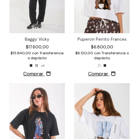
1
/
4
1
/
4
Baggy Vicky
Puperon Perrito Frances
$17.600,00
$6.800,00
$15.840,00
con
Transferencia
$6.120,00
con
Transferencia o
o depósito
depósito
+1
Comprar
Comprar