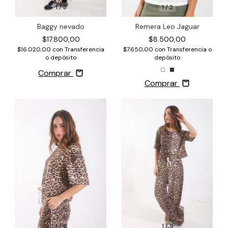
1
/
3
1
/
2
Baggy nevado
Remera Leo Jaguar
$17.800,00
$8.500,00
$16.020,00
con
Transferencia
$7.650,00
con
Transferencia o
o depósito
depósito
Comprar
Comprar
1
/
6
1
/
9