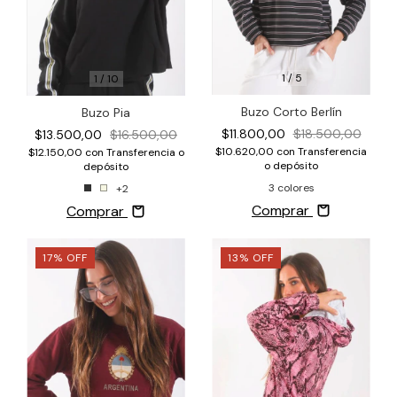
1
/
5
1
/
10
Buzo Corto Berlín
Buzo Pia
$11.800,00
$18.500,00
$13.500,00
$16.500,00
$10.620,00
con
Transferencia
$12.150,00
con
Transferencia o
o depósito
depósito
3 colores
+2
Comprar
Comprar
17
%
OFF
13
%
OFF