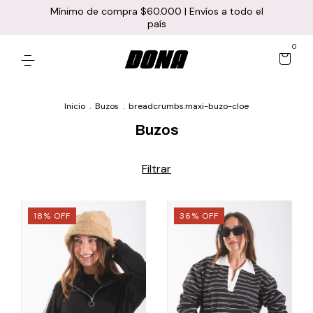
Mínimo de compra $60.000 | Envíos a todo el
país
0
Inicio
.
Buzos
.
breadcrumbs.maxi-buzo-cloe
Buzos
Filtrar
18
%
OFF
36
%
OFF