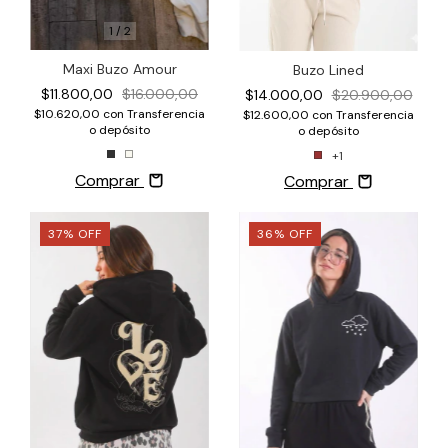
1
/
2
Maxi Buzo Amour
Buzo Lined
$11.800,00
$16.000,00
$14.000,00
$20.900,00
$10.620,00
con
Transferencia
$12.600,00
con
Transferencia
o depósito
o depósito
+1
Comprar
Comprar
37
%
OFF
36
%
OFF