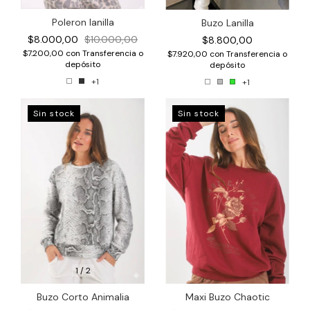
Poleron lanilla
Buzo Lanilla
$8.000,00
$10.000,00
$8.800,00
$7.200,00
con
Transferencia o
$7.920,00
con
Transferencia o
depósito
depósito
+1
+1
Sin stock
Sin stock
1
/
2
Maxi Buzo Chaotic
Buzo Corto Animalia