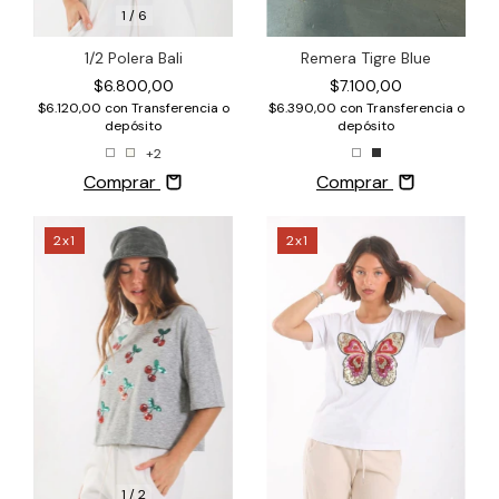
1
/
6
1/2 Polera Bali
Remera Tigre Blue
$6.800,00
$7.100,00
$6.120,00
con
Transferencia o
$6.390,00
con
Transferencia o
depósito
depósito
+2
Comprar
Comprar
2x1
2x1
1
/
2