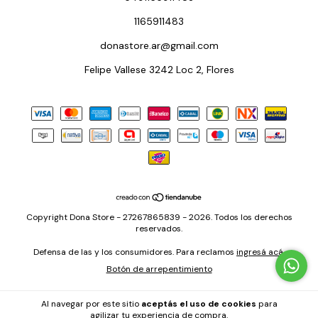
1165911483
donastore.ar@gmail.com
Felipe Vallese 3242 Loc 2, Flores
Copyright Dona Store - 27267865839 - 2026. Todos los derechos
reservados.
Defensa de las y los consumidores. Para reclamos
ingresá acá.
Botón de arrepentimiento
Al navegar por este sitio
aceptás el uso de cookies
para
agilizar tu experiencia de compra.