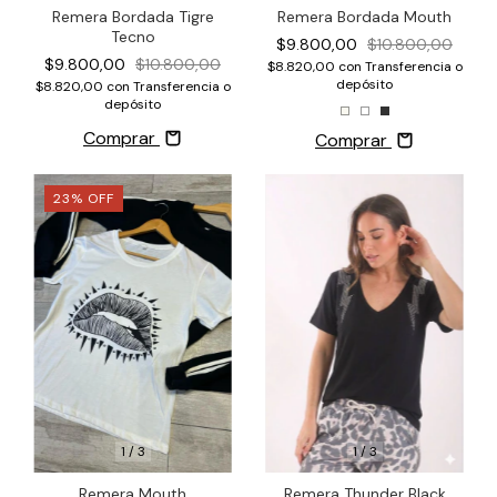
Remera Bordada Tigre
Remera Bordada Mouth
Tecno
$9.800,00
$10.800,00
$9.800,00
$10.800,00
$8.820,00
con
Transferencia o
depósito
$8.820,00
con
Transferencia o
depósito
Comprar
Comprar
23
%
OFF
1
/
3
1
/
3
Remera Thunder Black
Remera Mouth