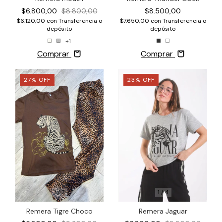
$8.500,00
$6.800,00
$8.800,00
$7.650,00
con
Transferencia o
$6.120,00
con
Transferencia o
depósito
depósito
+1
Comprar
Comprar
27
%
OFF
23
%
OFF
1
/
3
1
/
4
Remera Tigre Choco
Remera Jaguar