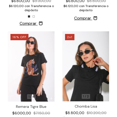
$6.800,00
$9.300,00
$6.800,00
$8.800,00
$6.120,00
con
Transferencia o
$6.120,00
con
Transferencia o
depósito
depósito
Comprar
Comprar
16
%
OFF
2x1
1
/
2
1
/
4
Chomba Lisa
Remera Tigre Blue
$8.800,00
$10.200,00
$6.000,00
$7.150,00