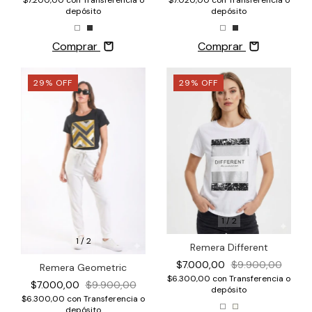
$7.200,00
con
Transferencia o
depósito
depósito
Comprar
Comprar
29
%
OFF
29
%
OFF
1
/
2
1
/
2
Remera Different
$7.000,00
$9.900,00
Remera Geometric
$6.300,00
con
Transferencia o
$7.000,00
$9.900,00
depósito
$6.300,00
con
Transferencia o
depósito