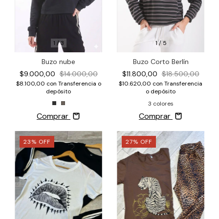
1
/
3
1
/
5
Buzo nube
Buzo Corto Berlín
$9.000,00
$14.000,00
$11.800,00
$18.500,00
$8.100,00
con
Transferencia o
$10.620,00
con
Transferencia
depósito
o depósito
3 colores
Comprar
Comprar
23
%
OFF
27
%
OFF