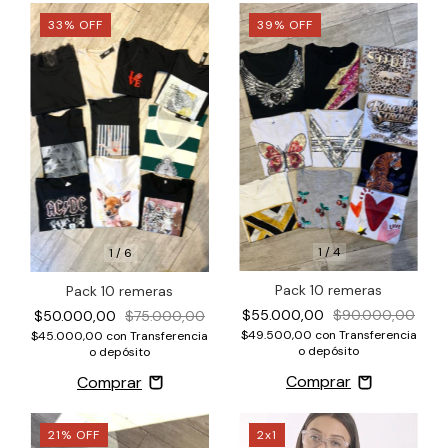
33
%
OFF
39
%
OFF
1
/
4
1
/
6
Pack 10 remeras
Pack 10 remeras
$55.000,00
$90.000,00
$50.000,00
$75.000,00
$49.500,00
con
Transferencia
$45.000,00
con
Transferencia
o depósito
o depósito
21
%
OFF
2x1