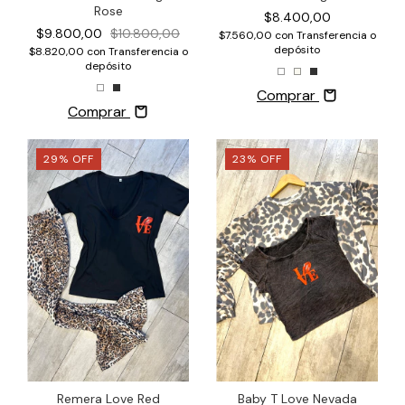
Rose
$8.400,00
$9.800,00
$10.800,00
$7.560,00
con
Transferencia o
depósito
$8.820,00
con
Transferencia o
depósito
Comprar
Comprar
29
%
OFF
23
%
OFF
Remera Love Red
Baby T Love Nevada