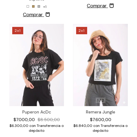
Comprar
+1
Comprar
2x1
2x1
1
/
2
Remera Jungle
Puperon AcDc
$7.600,00
$7.000,00
$8.500,00
$6.840,00
con
Transferencia o
$6.300,00
con
Transferencia o
depósito
depósito