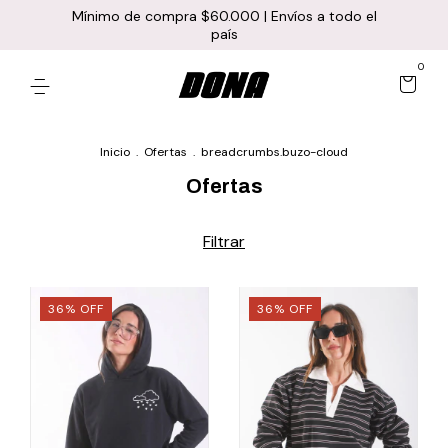
Mínimo de compra $60.000 | Envíos a todo el
país
0
Inicio
.
Ofertas
.
breadcrumbs.buzo-cloud
Ofertas
Filtrar
36
%
OFF
36
%
OFF