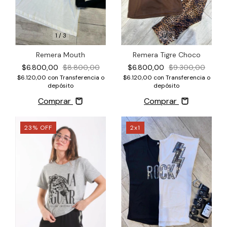
1
/
3
1
/
3
Remera Tigre Choco
Remera Mouth
$6.800,00
$9.300,00
$6.800,00
$8.800,00
$6.120,00
con
Transferencia o
$6.120,00
con
Transferencia o
depósito
depósito
Comprar
Comprar
23
%
OFF
2x1