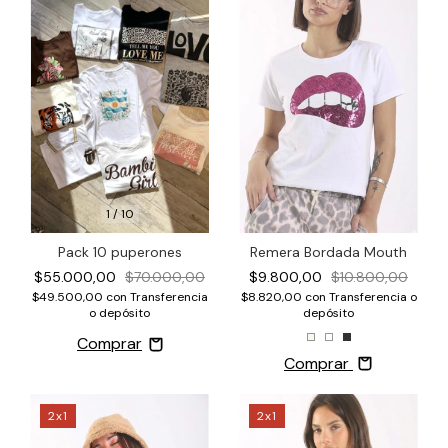
1
/
10
Pack 10 puperones
Remera Bordada Mouth
$55.000,00
$70.000,00
$9.800,00
$10.800,00
$49.500,00
con
Transferencia
$8.820,00
con
Transferencia o
o depósito
depósito
Comprar
2x1
2x1