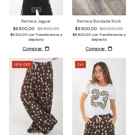
1
/
4
Remera Jaguar
Remera Bordada Rock
$6.800,00
$8.800,00
$9.800,00
$10.800,00
$6.120,00
con
Transferencia o
$8.820,00
con
Transferencia o
depósito
depósito
Comprar
Comprar
18
%
OFF
2x1
1
/
5