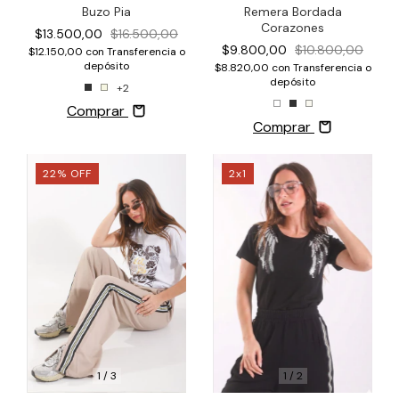
Buzo Pia
Remera Bordada
Corazones
$13.500,00
$16.500,00
$9.800,00
$10.800,00
$12.150,00
con
Transferencia o
depósito
$8.820,00
con
Transferencia o
depósito
+2
Comprar
Comprar
22
%
OFF
2x1
1
/
3
1
/
2