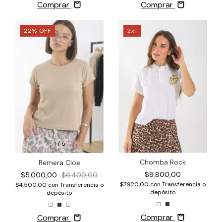
Comprar
Comprar
22
%
OFF
2x1
1
/
5
Chomba Rock
Remera Cloe
$8.800,00
$5.000,00
$6.400,00
$7.920,00
con
Transferencia o
$4.500,00
con
Transferencia o
depósito
depósito
Comprar
Comprar