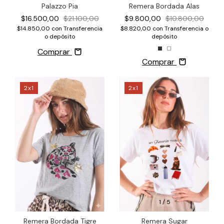
Palazzo Pia
Remera Bordada Alas
$16.500,00
$21.100,00
$9.800,00
$10.800,00
$14.850,00
con
Transferencia
$8.820,00
con
Transferencia o
o depósito
depósito
Comprar
Comprar
2x1
2x1
1
/
4
1
/
5
Remera Bordada Tigre
Remera Sugar