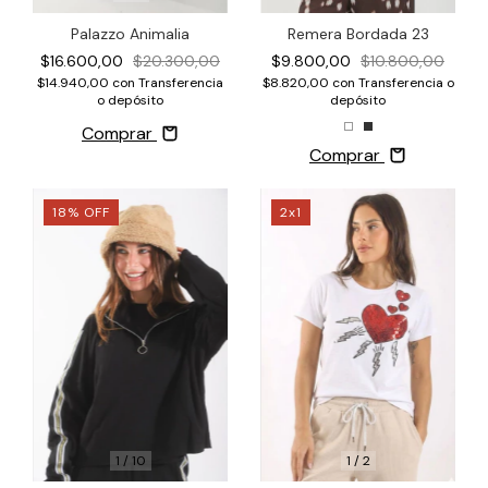
Palazzo Animalia
Remera Bordada 23
$16.600,00
$20.300,00
$9.800,00
$10.800,00
$14.940,00
con
Transferencia
$8.820,00
con
Transferencia o
o depósito
depósito
Comprar
Comprar
18
%
OFF
2x1
1
/
10
1
/
2