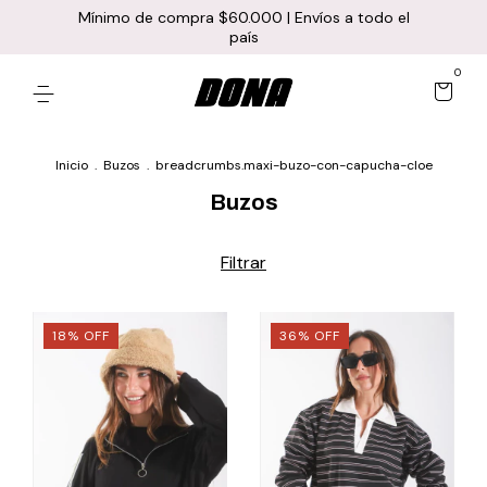
Mínimo de compra $60.000 | Envíos a todo el
país
0
Inicio
.
Buzos
.
breadcrumbs.maxi-buzo-con-capucha-cloe
Buzos
Filtrar
18
%
OFF
36
%
OFF