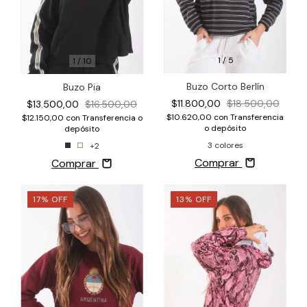
1
/
5
1
/
10
Buzo Corto Berlín
Buzo Pia
$11.800,00
$18.500,00
$13.500,00
$16.500,00
$10.620,00
con
Transferencia
$12.150,00
con
Transferencia o
o depósito
depósito
3 colores
+2
Comprar
Comprar
17
%
OFF
13
%
OFF