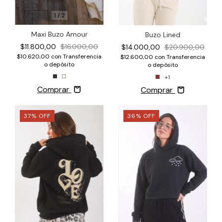
1
/
2
Maxi Buzo Amour
Buzo Lined
$11.800,00
$16.000,00
$14.000,00
$20.900,00
$10.620,00
con
Transferencia
$12.600,00
con
Transferencia
o depósito
o depósito
+1
Comprar
Comprar
37
%
OFF
36
%
OFF