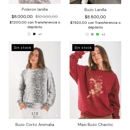
Poleron lanilla
Buzo Lanilla
$8.000,00
$10.000,00
$8.800,00
$7.200,00
con
Transferencia o
$7.920,00
con
Transferencia o
depósito
depósito
+1
+1
Sin stock
Sin stock
1
/
2
Maxi Buzo Chaotic
Buzo Corto Animalia